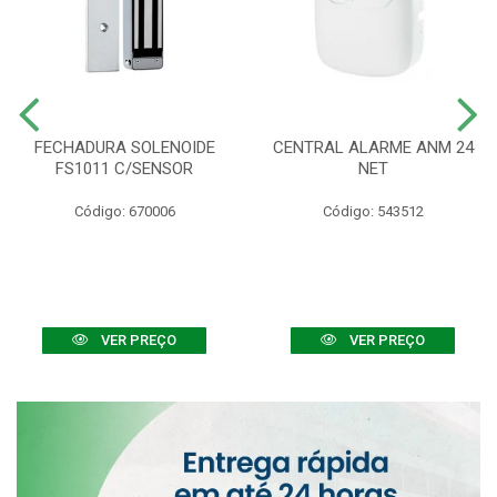
FECHADURA SOLENOIDE
CENTRAL ALARME ANM 24
FS1011 C/SENSOR
NET
Código: 670006
Código: 543512
VER PREÇO
VER PREÇO