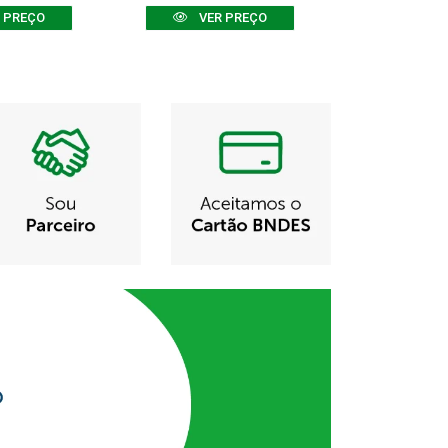
 PREÇO
VER PREÇO
VER