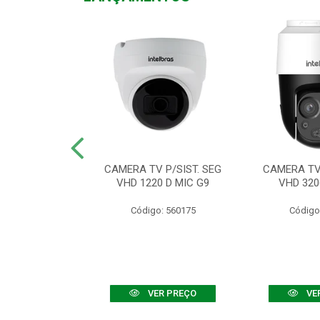
TV VHD 3520 D
CAMERA TV P/SIST. SEG
CAMERA TV 
 COLOR+
VHD 1220 D MIC G9
VHD 320
: 560108
Código: 560175
Código
R PREÇO
VER PREÇO
VE