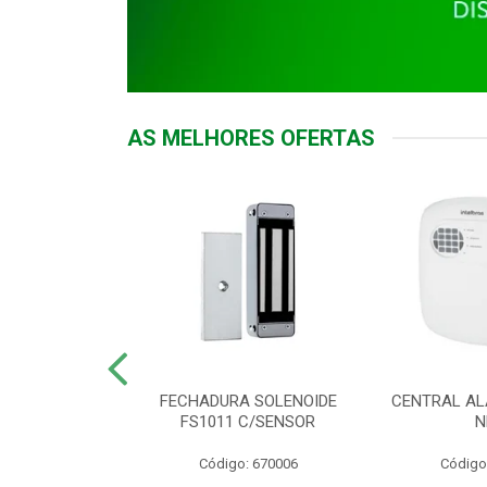
AS MELHORES OFERTAS
DOR ACESSO
FECHADURA SOLENOIDE
CENTRAL AL
 5531 MF EX
FS1011 C/SENSOR
N
: 900018
Código: 670006
Código