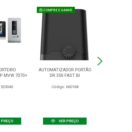
COMPRE E GANHE
ORTEIRO
AUTOMATIZADOR PORTÃO
SENSOR ATIVO
IP MVW 7070+
DR 350 FAST BI
 520040
Código: 660168
Código:
 PREÇO
VER PREÇO
VER