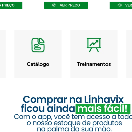
R PREÇO
VER PREÇO
VER