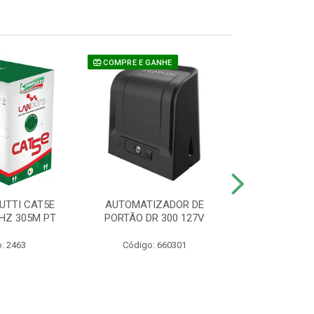
COMPRE E GANHE
UTTI CAT5E
AUTOMATIZADOR DE
CAMERA P/ S
HZ 305M PT
PORTÃO DR 300 127V
1220 BU
: 2463
Código: 660301
Código: