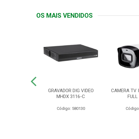
OS MAIS VENDIDOS
TTIV 600VA-
GRAVADOR DIG VIDEO
CAMERA TV I
20V
MHDX 3116-C
FULL
: 822200
Código: 580130
Código