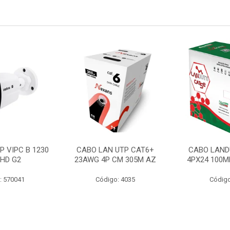
P VIPC B 1230
CABO LAN UTP CAT6+
CABO LAND
 HD G2
23AWG 4P CM 305M AZ
4PX24 100M
: 570041
Código: 4035
Código