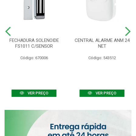
FECHADURA SOLENOIDE
CENTRAL ALARME ANM 24
FS1011 C/SENSOR
NET
Código: 670006
Código: 543512
VER PREÇO
VER PREÇO