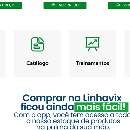
R PREÇO
VER PREÇO
VER