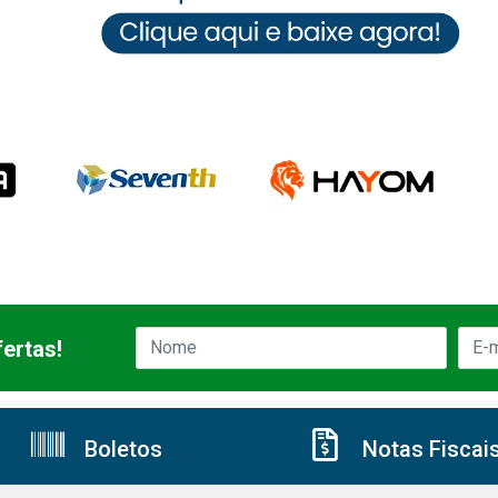
ertas!
Boletos
Notas Fiscai