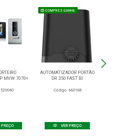
COMPRE E GANHE
ORTEIRO
AUTOMATIZADOR PORTÃO
SENSOR ATIVO
IP MVW 7070+
DR 350 FAST BI
 520040
Código: 660168
Código:
 PREÇO
VER PREÇO
VER