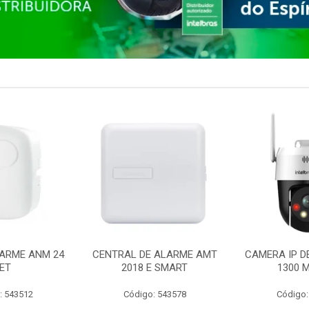
ARME ANM 24
CENTRAL DE ALARME AMT
CAMERA IP D
ET
2018 E SMART
1300 M
: 543512
Código: 543578
Código: