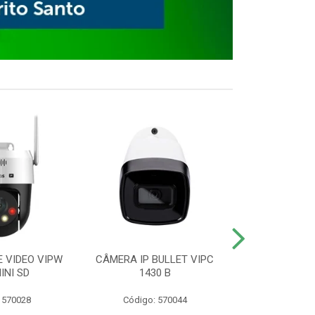
E VIDEO VIPW
CÂMERA IP BULLET VIPC
GRAVADOR 
INI SD
1430 B
MHDX 3
 570028
Código: 570044
Código: