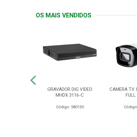
OS MAIS VENDIDOS
TTIV 600VA-
GRAVADOR DIG VIDEO
CAMERA TV I
20V
MHDX 3116-C
FULL
: 822200
Código: 580130
Código