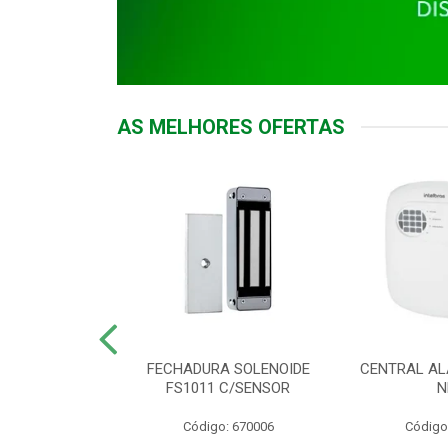
AS MELHORES OFERTAS
DOR ACESSO
FECHADURA SOLENOIDE
CENTRAL AL
 5531 MF EX
FS1011 C/SENSOR
N
: 900018
Código: 670006
Código