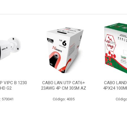
P VIPC B 1230
CABO LAN UTP CAT6+
CABO LAND
 HD G2
23AWG 4P CM 305M AZ
4PX24 100M
: 570041
Código: 4035
Código