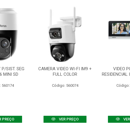
P/SIST. SEG
CAMERA VIDEO WI-FI IM9 +
VIDEO P
6 MINI SD
FULL COLOR
RESIDENCIAL 
: 560174
Código: 560074
Código:
R PREÇO
VER PREÇO
VER