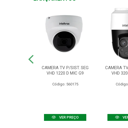
TV VHD 3520 D
CAMERA TV P/SIST. SEG
CAMERA TV 
 COLOR+
VHD 1220 D MIC G9
VHD 320
: 560108
Código: 560175
Código
R PREÇO
VER PREÇO
VE