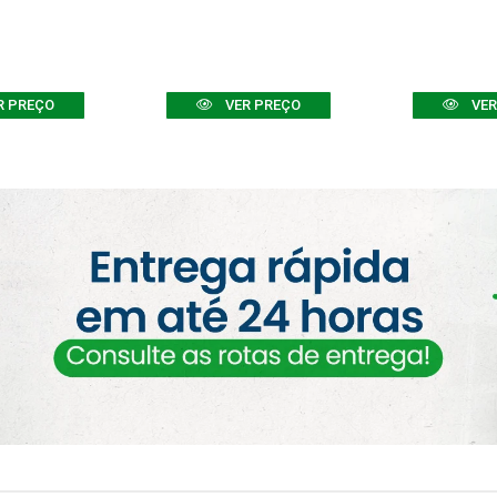
R PREÇO
VER PREÇO
VER