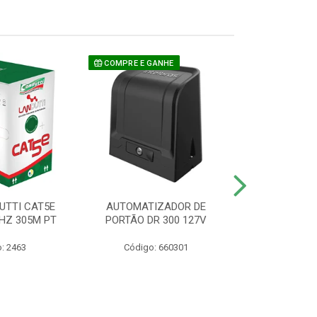
COMPRE E GANHE
UTTI CAT5E
AUTOMATIZADOR DE
CAMERA P/ S
HZ 305M PT
PORTÃO DR 300 127V
1220 BU
: 2463
Código: 660301
Código: