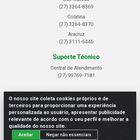
(27) 3264-8369
Colatina
(27) 3264-8370
Aracruz
(27) 3111-6446
Suporte Técnico
Central de Atendimento
(27) 99769-7181
O nosso site coleta cookies próprios e de
Linhavix Distribuidora LTDA - Avenida Alegre, 2521 -
terceiros para proporcionar uma experiência
Quadra314 Lote 05 e 07 - Shell, Linhares/ES - CEP
personalizada ao usuário, apresentar publicidade
29.901-605 - CNPJ 20.857.514/0001-75
relevante de acordo com o seu perfil e melhorar a
qualidade do nosso site.
Aceitar
Negar não essenciais