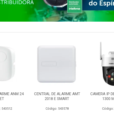
ARME ANM 24
CENTRAL DE ALARME AMT
CAMERA IP D
ET
2018 E SMART
1300 M
: 543512
Código: 543578
Código: