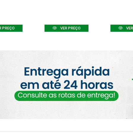
R PREÇO
VER PREÇO
VER