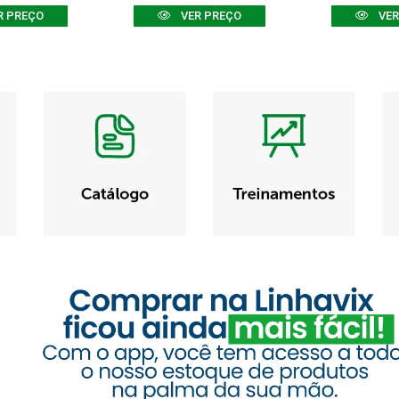
R PREÇO
VER PREÇO
VER