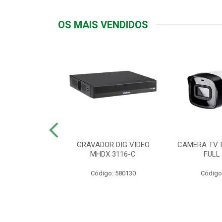
OS MAIS VENDIDOS
TTIV 600VA-
GRAVADOR DIG VIDEO
CAMERA TV I
20V
MHDX 3116-C
FULL
: 822200
Código: 580130
Código