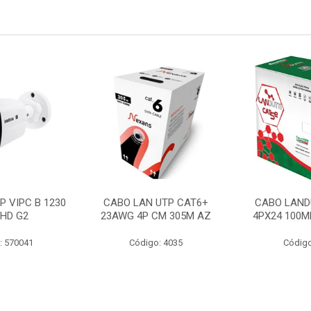
P VIPC B 1230
CABO LAN UTP CAT6+
CABO LAND
 HD G2
23AWG 4P CM 305M AZ
4PX24 100M
: 570041
Código: 4035
Código