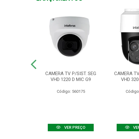
TV VHD 3520 D
CAMERA TV P/SIST. SEG
CAMERA TV 
 COLOR+
VHD 1220 D MIC G9
VHD 320
: 560108
Código: 560175
Código
R PREÇO
VER PREÇO
VE