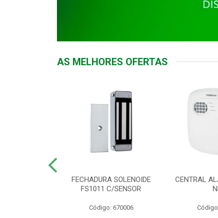
AS MELHORES OFERTAS
DOR ACESSO
FECHADURA SOLENOIDE
CENTRAL AL
 5531 MF EX
FS1011 C/SENSOR
N
: 900018
Código: 670006
Código