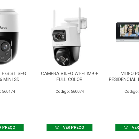
P/SIST. SEG
CAMERA VIDEO WI-FI IM9 +
VIDEO P
6 MINI SD
FULL COLOR
RESIDENCIAL 
: 560174
Código: 560074
Código:
R PREÇO
VER PREÇO
VER