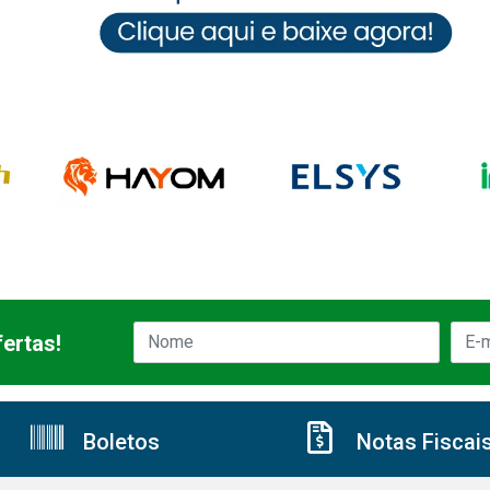
ertas!
Boletos
Notas Fiscai