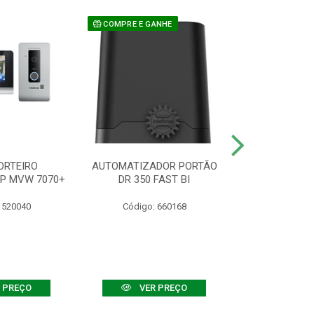
COMPRE E GANHE
ORTEIRO
AUTOMATIZADOR PORTÃO
SENSOR ATIVO
IP MVW 7070+
DR 350 FAST BI
 520040
Código: 660168
Código:
 PREÇO
VER PREÇO
VER