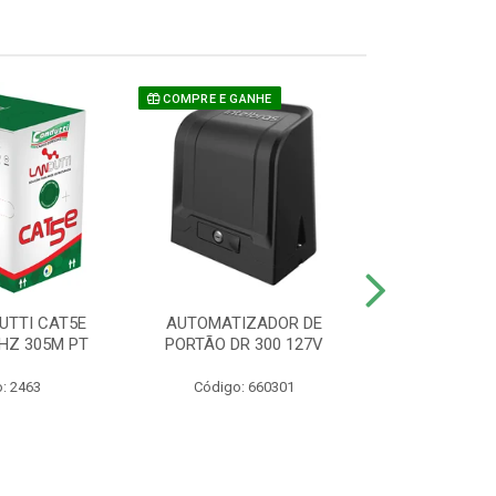
COMPRE E GANHE
UTTI CAT5E
AUTOMATIZADOR DE
CAMERA P/ S
HZ 305M PT
PORTÃO DR 300 127V
1220 BU
: 2463
Código: 660301
Código: