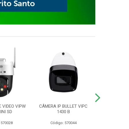
E VIDEO VIPW
CÂMERA IP BULLET VIPC
GRAVADOR 
INI SD
1430 B
MHDX 3
 570028
Código: 570044
Código: