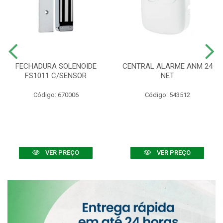
FECHADURA SOLENOIDE
CENTRAL ALARME ANM 24
FS1011 C/SENSOR
NET
Código: 670006
Código: 543512
VER PREÇO
VER PREÇO