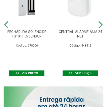
FECHADURA SOLENOIDE
CENTRAL ALARME ANM 24
FS1011 C/SENSOR
NET
Código: 670006
Código: 543512
VER PREÇO
VER PREÇO