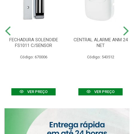
FECHADURA SOLENOIDE
CENTRAL ALARME ANM 24
FS1011 C/SENSOR
NET
Código: 670006
Código: 543512
VER PREÇO
VER PREÇO