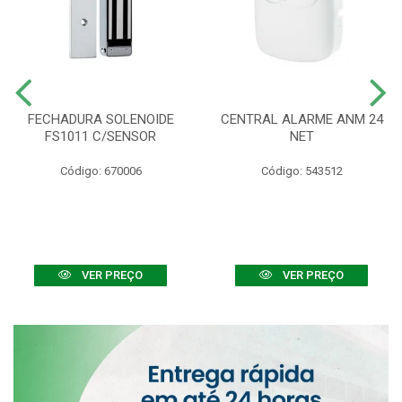
FECHADURA SOLENOIDE
CENTRAL ALARME ANM 24
FS1011 C/SENSOR
NET
Código: 670006
Código: 543512
VER PREÇO
VER PREÇO