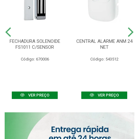
FECHADURA SOLENOIDE
CENTRAL ALARME ANM 24
FS1011 C/SENSOR
NET
Código: 670006
Código: 543512
VER PREÇO
VER PREÇO