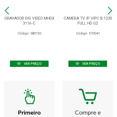
GRAVADOR DIG VIDEO MHDX
CAMERA TV IP VIPC B 1230
3116-C
FULL HD G2
Código: 580130
Código: 570041
VER PREÇO
VER PREÇO