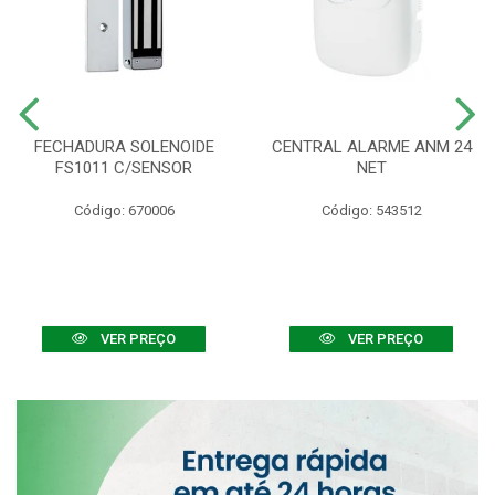
FECHADURA SOLENOIDE
CENTRAL ALARME ANM 24
FS1011 C/SENSOR
NET
Código: 670006
Código: 543512
VER PREÇO
VER PREÇO