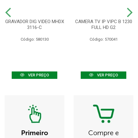
GRAVADOR DIG VIDEO MHDX
CAMERA TV IP VIPC B 1230
3116-C
FULL HD G2
Código: 580130
Código: 570041
VER PREÇO
VER PREÇO