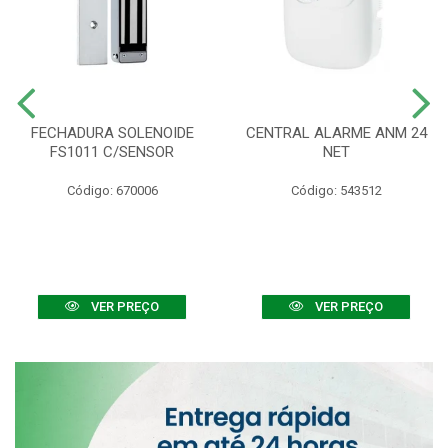
FECHADURA SOLENOIDE
CENTRAL ALARME ANM 24
FS1011 C/SENSOR
NET
Código: 670006
Código: 543512
VER PREÇO
VER PREÇO