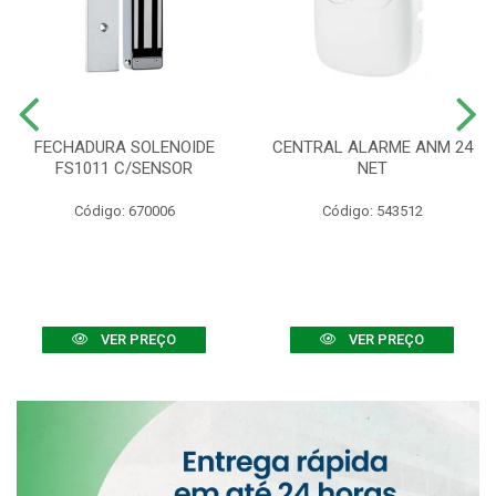
FECHADURA SOLENOIDE
CENTRAL ALARME ANM 24
FS1011 C/SENSOR
NET
Código: 670006
Código: 543512
VER PREÇO
VER PREÇO