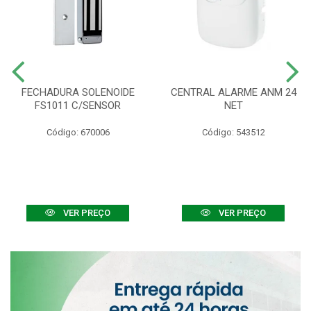
FECHADURA SOLENOIDE
CENTRAL ALARME ANM 24
FS1011 C/SENSOR
NET
Código: 670006
Código: 543512
VER PREÇO
VER PREÇO