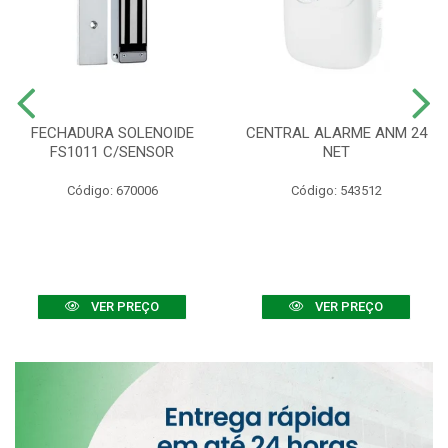
FECHADURA SOLENOIDE
CENTRAL ALARME ANM 24
FS1011 C/SENSOR
NET
Código: 670006
Código: 543512
VER PREÇO
VER PREÇO