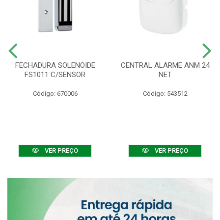
FECHADURA SOLENOIDE
CENTRAL ALARME ANM 24
FS1011 C/SENSOR
NET
Código: 670006
Código: 543512
VER PREÇO
VER PREÇO