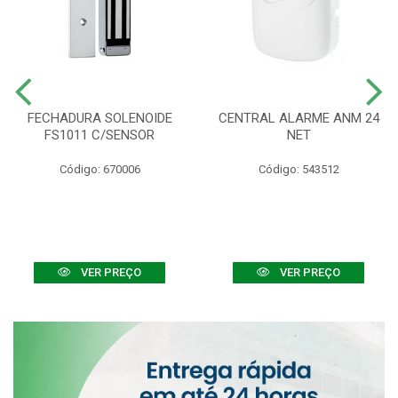
FECHADURA SOLENOIDE
CENTRAL ALARME ANM 24
FS1011 C/SENSOR
NET
Código: 670006
Código: 543512
VER PREÇO
VER PREÇO