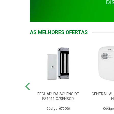
AS MELHORES OFERTAS
DOR ACESSO
FECHADURA SOLENOIDE
CENTRAL AL
 5531 MF EX
FS1011 C/SENSOR
N
: 900018
Código: 670006
Código