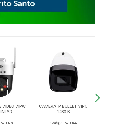
E VIDEO VIPW
CÂMERA IP BULLET VIPC
GRAVADOR 
INI SD
1430 B
MHDX 3
 570028
Código: 570044
Código: