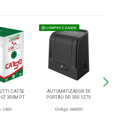
COMPRE E GANHE
UTTI CAT5E
AUTOMATIZADOR DE
CAMERA P/ S
HZ 305M PT
PORTÃO DR 300 127V
1220 BU
: 2463
Código: 660301
Código: