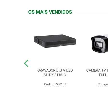
OS MAIS VENDIDOS
TTIV 600VA-
GRAVADOR DIG VIDEO
CAMERA TV I
20V
MHDX 3116-C
FULL
: 822200
Código: 580130
Código