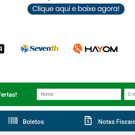
ertas!
Boletos
Notas Fiscai