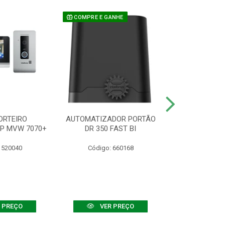
COMPRE E GANHE
ORTEIRO
AUTOMATIZADOR PORTÃO
SENSOR ATIVO
IP MVW 7070+
DR 350 FAST BI
 520040
Código: 660168
Código:
 PREÇO
VER PREÇO
VER