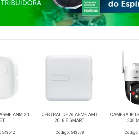
ARME ANM 24
CENTRAL DE ALARME AMT
CAMERA IP D
ET
2018 E SMART
1300 M
: 543512
Código: 543578
Código: