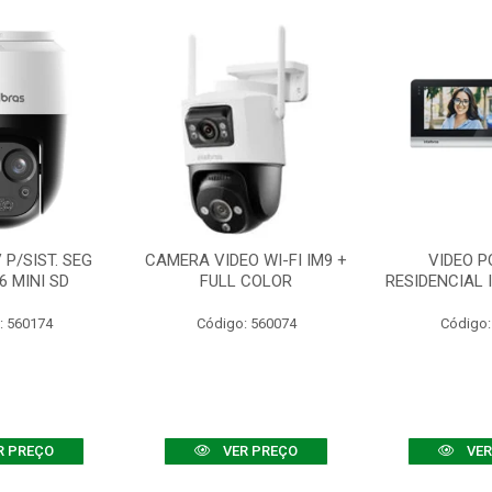
P/SIST. SEG
CAMERA VIDEO WI-FI IM9 +
VIDEO P
6 MINI SD
FULL COLOR
RESIDENCIAL 
: 560174
Código: 560074
Código:
R PREÇO
VER PREÇO
VER