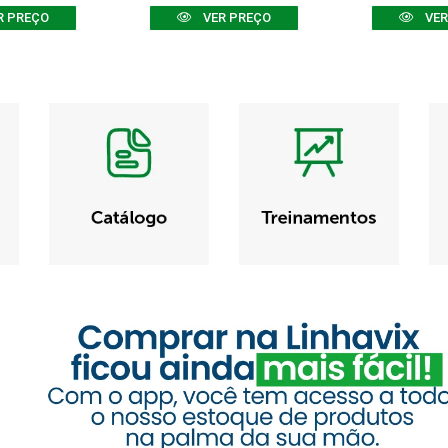
R PREÇO
VER PREÇO
VER