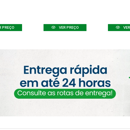
R PREÇO
VER PREÇO
VER