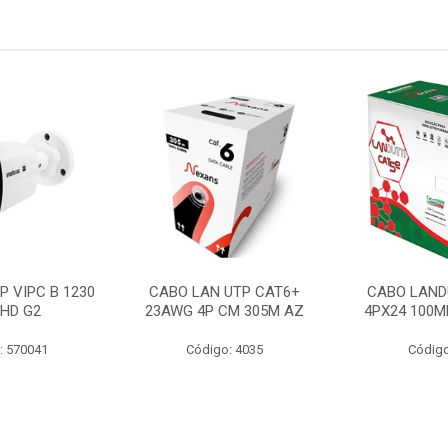
P VIPC B 1230
CABO LAN UTP CAT6+
CABO LAND
 HD G2
23AWG 4P CM 305M AZ
4PX24 100M
: 570041
Código: 4035
Código