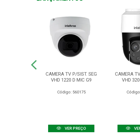
TV VHD 3520 D
CAMERA TV P/SIST. SEG
CAMERA TV 
 COLOR+
VHD 1220 D MIC G9
VHD 320
: 560108
Código: 560175
Código
R PREÇO
VER PREÇO
VE