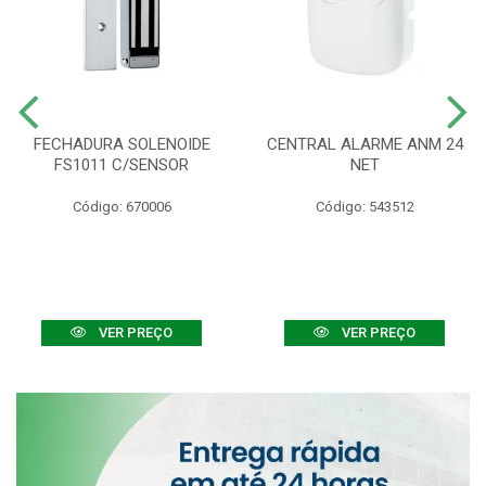
FECHADURA SOLENOIDE
CENTRAL ALARME ANM 24
FS1011 C/SENSOR
NET
Código: 670006
Código: 543512
VER PREÇO
VER PREÇO