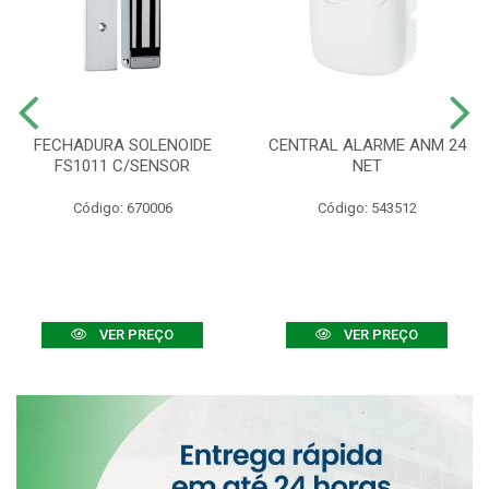
FECHADURA SOLENOIDE
CENTRAL ALARME ANM 24
FS1011 C/SENSOR
NET
Código: 670006
Código: 543512
VER PREÇO
VER PREÇO