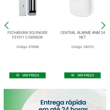
FECHADURA SOLENOIDE
CENTRAL ALARME ANM 24
FS1011 C/SENSOR
NET
Código: 670006
Código: 543512
VER PREÇO
VER PREÇO