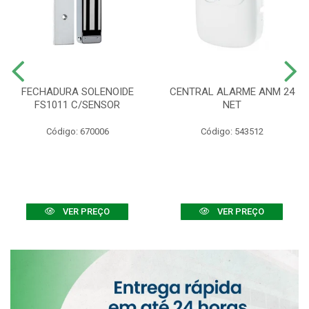
FECHADURA SOLENOIDE
CENTRAL ALARME ANM 24
FS1011 C/SENSOR
NET
Código: 670006
Código: 543512
VER PREÇO
VER PREÇO