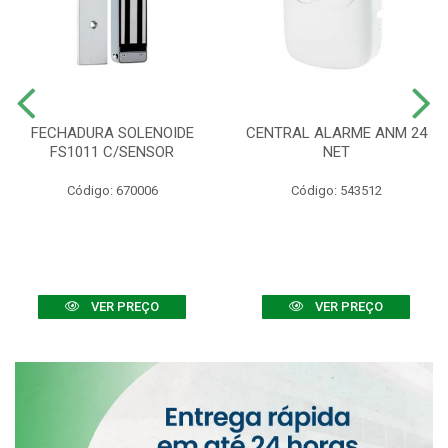
FECHADURA SOLENOIDE
CENTRAL ALARME ANM 24
FS1011 C/SENSOR
NET
Código: 670006
Código: 543512
VER PREÇO
VER PREÇO