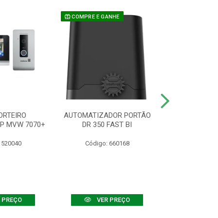
COMPRE E GANHE
ORTEIRO
AUTOMATIZADOR PORTÃO
SENSOR ATIVO
IP MVW 7070+
DR 350 FAST BI
 520040
Código: 660168
Código:
 PREÇO
VER PREÇO
VER