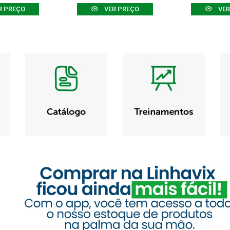
R PREÇO
VER PREÇO
VER