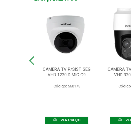
TV VHD 3520 D
CAMERA TV P/SIST. SEG
CAMERA TV 
 COLOR+
VHD 1220 D MIC G9
VHD 320
: 560108
Código: 560175
Código
R PREÇO
VER PREÇO
VE