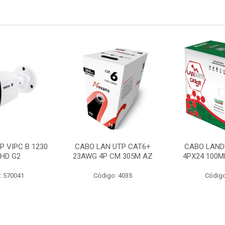
P VIPC B 1230
CABO LAN UTP CAT6+
CABO LAND
 HD G2
23AWG 4P CM 305M AZ
4PX24 100M
: 570041
Código: 4035
Código