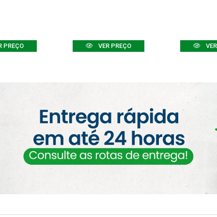
R PREÇO
VER PREÇO
VER