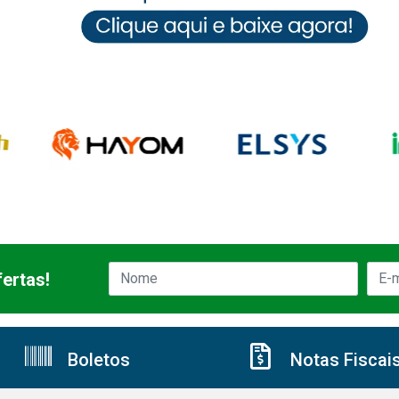
ertas!
Boletos
Notas Fiscai