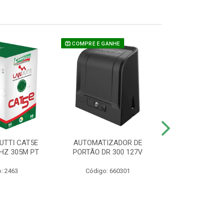
COMPRE E GANHE
UTTI CAT5E
AUTOMATIZADOR DE
CAMERA P/ S
HZ 305M PT
PORTÃO DR 300 127V
1220 BU
: 2463
Código: 660301
Código: