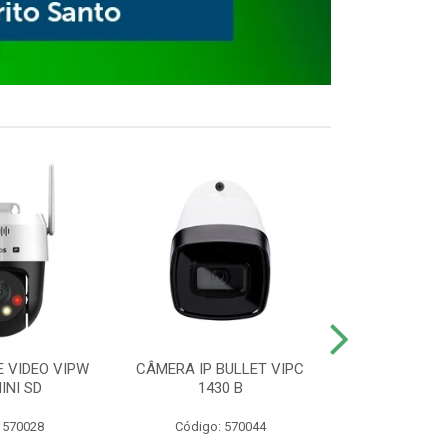
E VIDEO VIPW
CÂMERA IP BULLET VIPC
GRAVADOR 
INI SD
1430 B
MHDX 3
 570028
Código: 570044
Código: