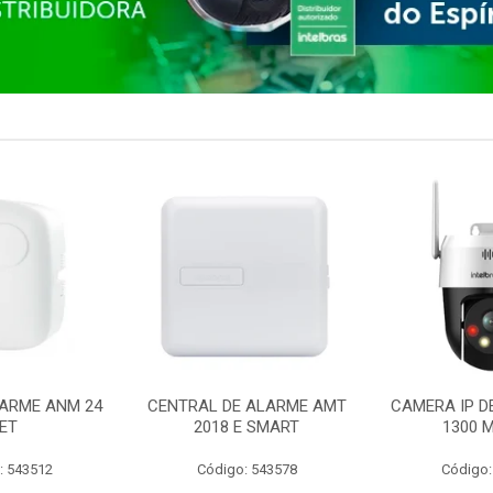
ARME ANM 24
CENTRAL DE ALARME AMT
CAMERA IP D
ET
2018 E SMART
1300 M
: 543512
Código: 543578
Código: