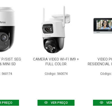
P/SIST. SEG
CAMERA VIDEO WI-FI IM9 +
VIDEO P
6 MINI SD
FULL COLOR
RESIDENCIAL 
: 560174
Código: 560074
Código:
R PREÇO
VER PREÇO
VER