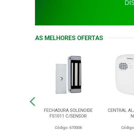
AS MELHORES OFERTAS
DOR ACESSO
FECHADURA SOLENOIDE
CENTRAL AL
 5531 MF EX
FS1011 C/SENSOR
N
: 900018
Código: 670006
Código