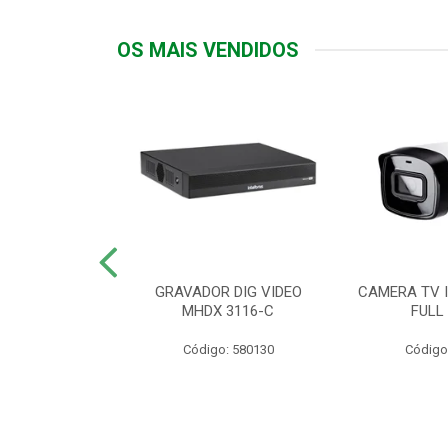
OS MAIS VENDIDOS
TTIV 600VA-
GRAVADOR DIG VIDEO
CAMERA TV I
20V
MHDX 3116-C
FULL
: 822200
Código: 580130
Código