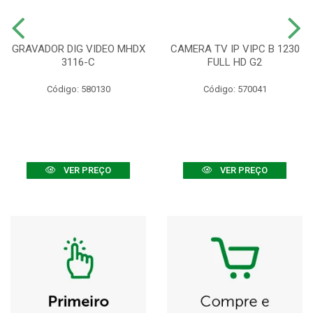
GRAVADOR DIG VIDEO MHDX
CAMERA TV IP VIPC B 1230
3116-C
FULL HD G2
Código: 580130
Código: 570041
VER PREÇO
VER PREÇO