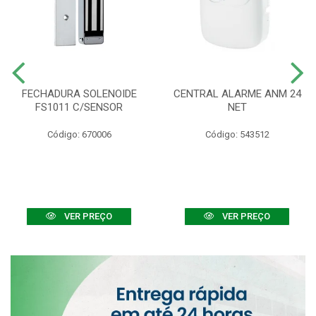
FECHADURA SOLENOIDE
CENTRAL ALARME ANM 24
FS1011 C/SENSOR
NET
Código: 670006
Código: 543512
VER PREÇO
VER PREÇO