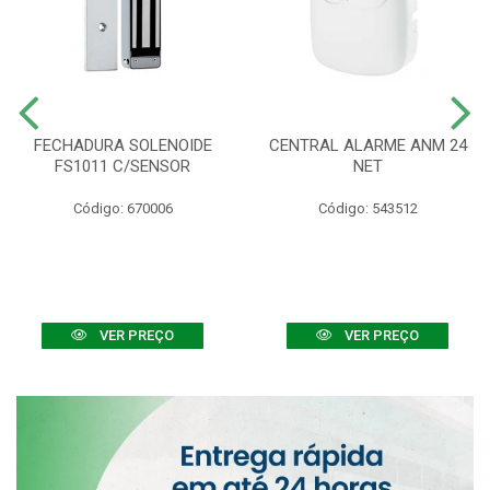
FECHADURA SOLENOIDE
CENTRAL ALARME ANM 24
FS1011 C/SENSOR
NET
Código: 670006
Código: 543512
VER PREÇO
VER PREÇO