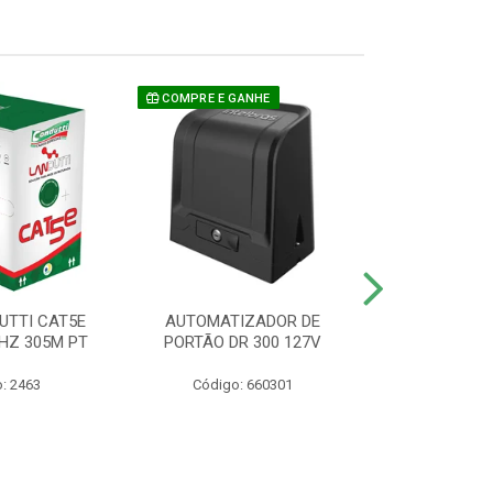
COMPRE E GANHE
UTTI CAT5E
AUTOMATIZADOR DE
CAMERA P/ S
HZ 305M PT
PORTÃO DR 300 127V
1220 BU
: 2463
Código: 660301
Código: