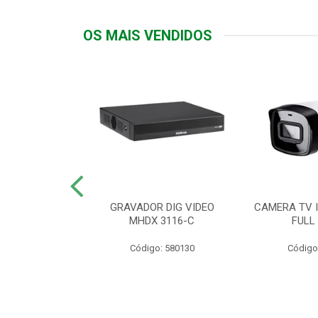
OS MAIS VENDIDOS
TTIV 600VA-
GRAVADOR DIG VIDEO
CAMERA TV I
20V
MHDX 3116-C
FULL
: 822200
Código: 580130
Código