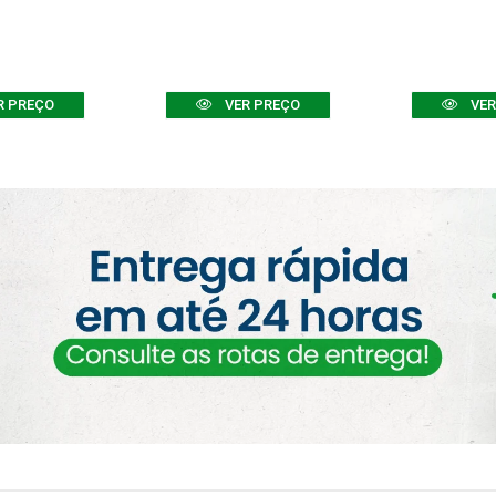
R PREÇO
VER PREÇO
VER