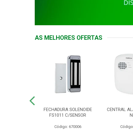
AS MELHORES OFERTAS
DOR ACESSO
FECHADURA SOLENOIDE
CENTRAL AL
 5531 MF EX
FS1011 C/SENSOR
N
: 900018
Código: 670006
Código