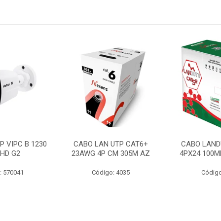
P VIPC B 1230
CABO LAN UTP CAT6+
CABO LAND
 HD G2
23AWG 4P CM 305M AZ
4PX24 100M
: 570041
Código: 4035
Código