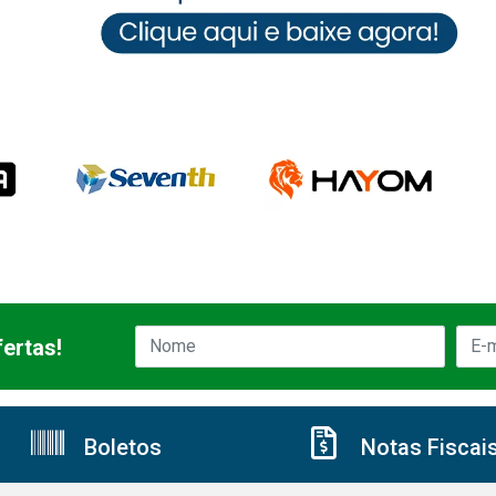
ertas!
Boletos
Notas Fiscai