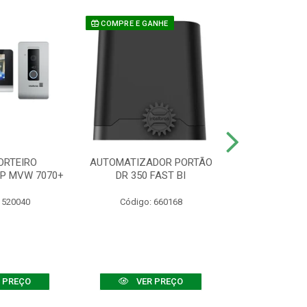
COMPRE E GANHE
ORTEIRO
AUTOMATIZADOR PORTÃO
SENSOR ATIVO
IP MVW 7070+
DR 350 FAST BI
 520040
Código: 660168
Código:
 PREÇO
VER PREÇO
VER