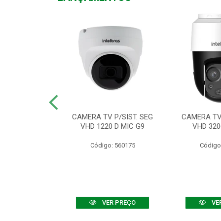
TV VHD 3520 D
CAMERA TV P/SIST. SEG
CAMERA TV 
 COLOR+
VHD 1220 D MIC G9
VHD 320
: 560108
Código: 560175
Código
R PREÇO
VER PREÇO
VE