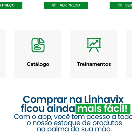
R PREÇO
VER PREÇO
VER