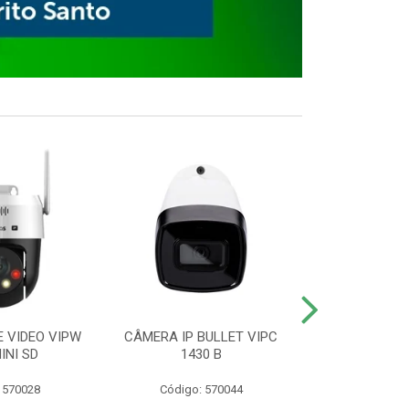
E VIDEO VIPW
CÂMERA IP BULLET VIPC
GRAVADOR 
INI SD
1430 B
MHDX 3
 570028
Código: 570044
Código: