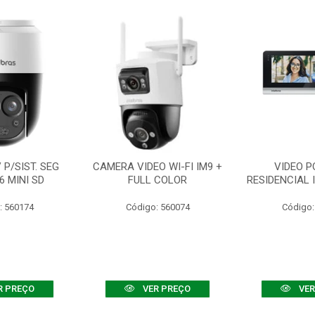
P/SIST. SEG
CAMERA VIDEO WI-FI IM9 +
VIDEO P
6 MINI SD
FULL COLOR
RESIDENCIAL 
: 560174
Código: 560074
Código:
R PREÇO
VER PREÇO
VER