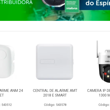
ARME ANM 24
CENTRAL DE ALARME AMT
CAMERA IP D
ET
2018 E SMART
1300 M
: 543512
Código: 543578
Código: