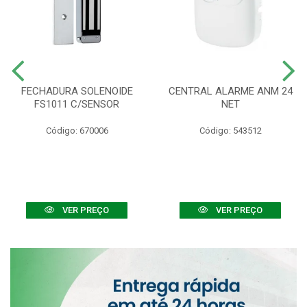
FECHADURA SOLENOIDE
CENTRAL ALARME ANM 24
FS1011 C/SENSOR
NET
Código: 670006
Código: 543512
VER PREÇO
VER PREÇO