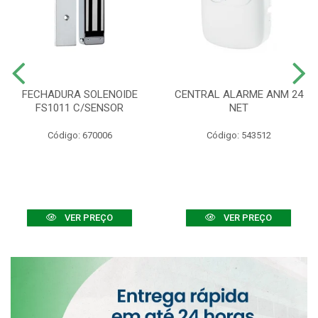
FECHADURA SOLENOIDE
CENTRAL ALARME ANM 24
FS1011 C/SENSOR
NET
Código: 670006
Código: 543512
VER PREÇO
VER PREÇO