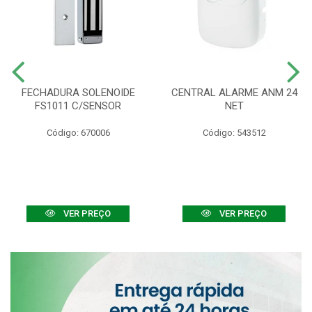
FECHADURA SOLENOIDE
CENTRAL ALARME ANM 24
FS1011 C/SENSOR
NET
Código: 670006
Código: 543512
VER PREÇO
VER PREÇO