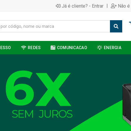
|
Já é cliente? - Entrar
Não é 
CESSO
REDES
COMUNICACAO
ENERGIA