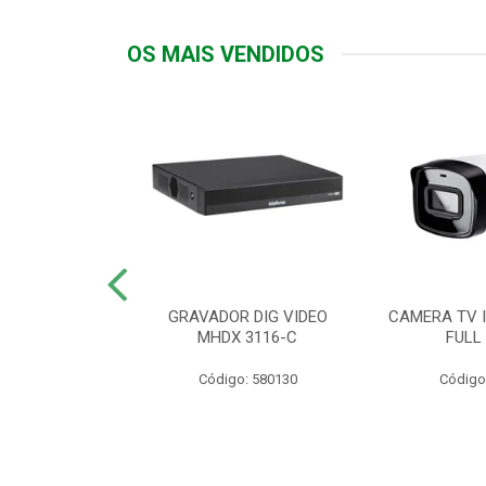
OS MAIS VENDIDOS
TTIV 600VA-
GRAVADOR DIG VIDEO
CAMERA TV I
20V
MHDX 3116-C
FULL
: 822200
Código: 580130
Código