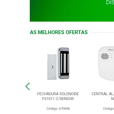
AS MELHORES OFERTAS
DOR ACESSO
FECHADURA SOLENOIDE
CENTRAL AL
 5531 MF EX
FS1011 C/SENSOR
N
: 900018
Código: 670006
Código