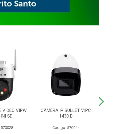
E VIDEO VIPW
CÂMERA IP BULLET VIPC
GRAVADOR 
INI SD
1430 B
MHDX 3
 570028
Código: 570044
Código: