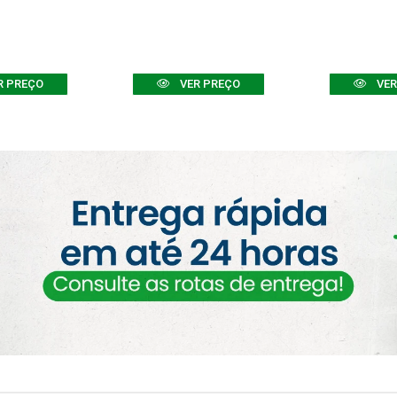
R PREÇO
VER PREÇO
VER