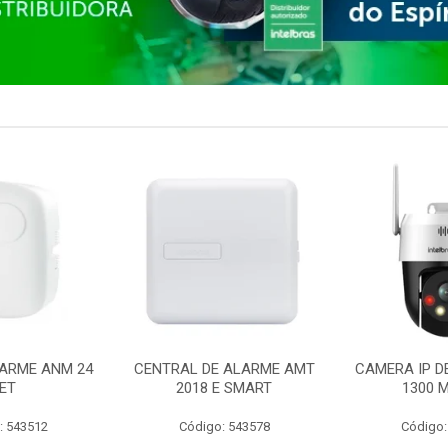
ARME ANM 24
CENTRAL DE ALARME AMT
CAMERA IP D
ET
2018 E SMART
1300 M
: 543512
Código: 543578
Código: