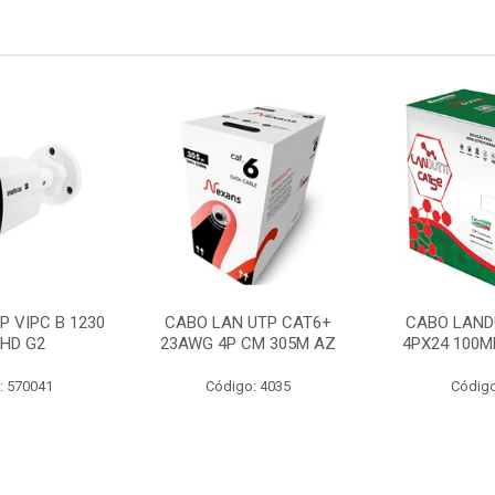
P VIPC B 1230
CABO LAN UTP CAT6+
CABO LAND
 HD G2
23AWG 4P CM 305M AZ
4PX24 100M
: 570041
Código: 4035
Código