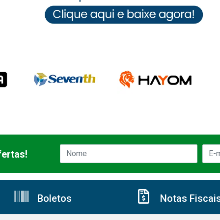
ertas!
Boletos
Notas Fiscai