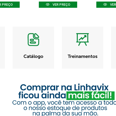
R PREÇO
VER PREÇO
VER