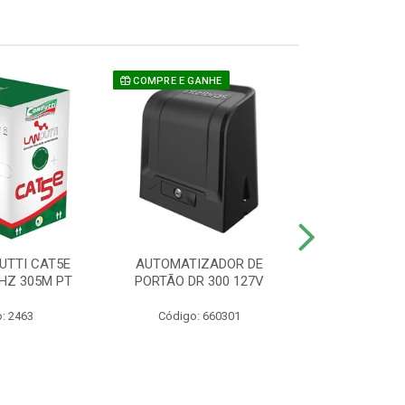
COMPRE E GANHE
UTTI CAT5E
AUTOMATIZADOR DE
CAMERA P/ S
HZ 305M PT
PORTÃO DR 300 127V
1220 BU
: 2463
Código: 660301
Código: