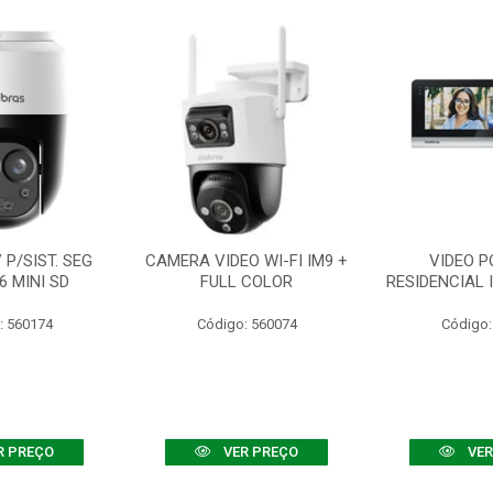
P/SIST. SEG
CAMERA VIDEO WI-FI IM9 +
VIDEO P
6 MINI SD
FULL COLOR
RESIDENCIAL 
: 560174
Código: 560074
Código:
R PREÇO
VER PREÇO
VER