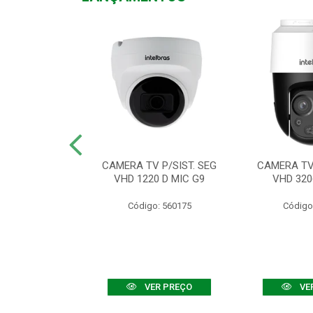
TV VHD 3520 D
CAMERA TV P/SIST. SEG
CAMERA TV 
 COLOR+
VHD 1220 D MIC G9
VHD 320
: 560108
Código: 560175
Código
R PREÇO
VER PREÇO
VE