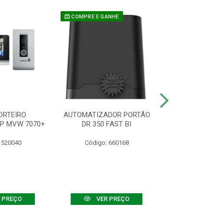
COMPRE E GANHE
ORTEIRO
AUTOMATIZADOR PORTÃO
SENSOR ATIVO
IP MVW 7070+
DR 350 FAST BI
 520040
Código: 660168
Código:
 PREÇO
VER PREÇO
VER