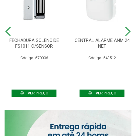
FECHADURA SOLENOIDE
CENTRAL ALARME ANM 24
FS1011 C/SENSOR
NET
Código: 670006
Código: 543512
VER PREÇO
VER PREÇO