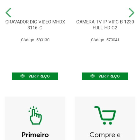
GRAVADOR DIG VIDEO MHDX
CAMERA TV IP VIPC B 1230
3116-C
FULL HD G2
Código: 580130
Código: 570041
VER PREÇO
VER PREÇO