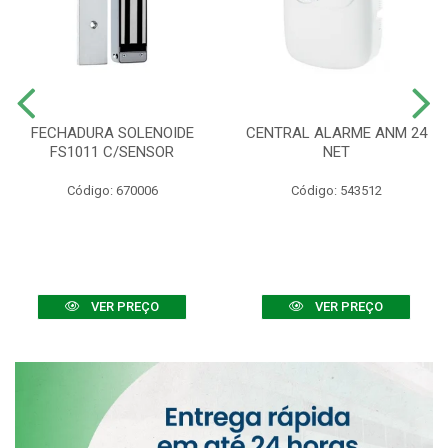
FECHADURA SOLENOIDE
CENTRAL ALARME ANM 24
FS1011 C/SENSOR
NET
Código: 670006
Código: 543512
VER PREÇO
VER PREÇO