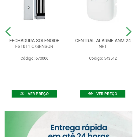
FECHADURA SOLENOIDE
CENTRAL ALARME ANM 24
FS1011 C/SENSOR
NET
Código: 670006
Código: 543512
VER PREÇO
VER PREÇO