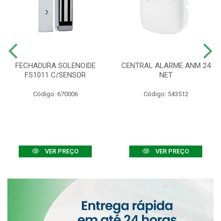
FECHADURA SOLENOIDE
CENTRAL ALARME ANM 24
FS1011 C/SENSOR
NET
Código: 670006
Código: 543512
VER PREÇO
VER PREÇO