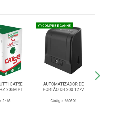
COMPRE E GANHE
UTTI CAT5E
AUTOMATIZADOR DE
CAMERA P/ S
HZ 305M PT
PORTÃO DR 300 127V
1220 BU
: 2463
Código: 660301
Código: