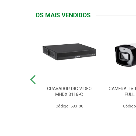
OS MAIS VENDIDOS
TTIV 600VA-
GRAVADOR DIG VIDEO
CAMERA TV I
20V
MHDX 3116-C
FULL
: 822200
Código: 580130
Código