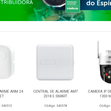
ARME ANM 24
CENTRAL DE ALARME AMT
CAMERA IP D
ET
2018 E SMART
1300 M
: 543512
Código: 543578
Código: