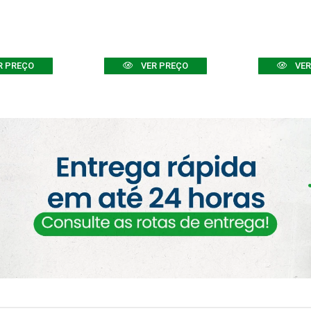
R PREÇO
VER PREÇO
VER