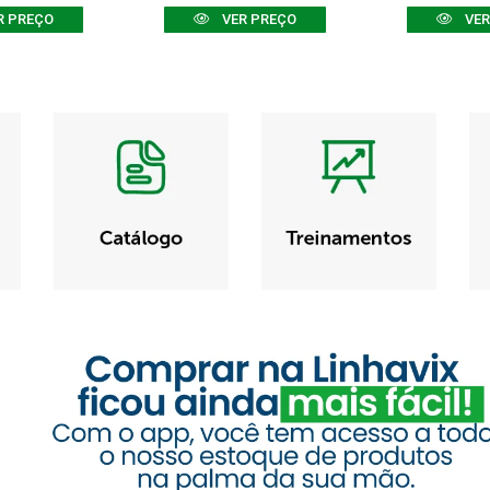
R PREÇO
VER PREÇO
VER