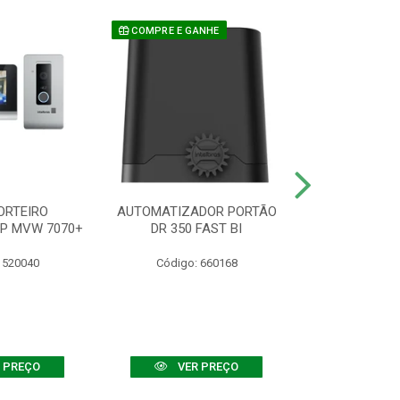
COMPRE E GANHE
ORTEIRO
AUTOMATIZADOR PORTÃO
SENSOR ATIVO
IP MVW 7070+
DR 350 FAST BI
 520040
Código: 660168
Código:
 PREÇO
VER PREÇO
VER