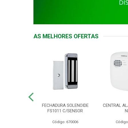
AS MELHORES OFERTAS
DOR ACESSO
FECHADURA SOLENOIDE
CENTRAL AL
 5531 MF EX
FS1011 C/SENSOR
N
: 900018
Código: 670006
Código