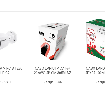
P VIPC B 1230
CABO LAN UTP CAT6+
CABO LAND
 HD G2
23AWG 4P CM 305M AZ
4PX24 100M
: 570041
Código: 4035
Código