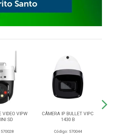
E VIDEO VIPW
CÂMERA IP BULLET VIPC
GRAVADOR 
INI SD
1430 B
MHDX 3
 570028
Código: 570044
Código: