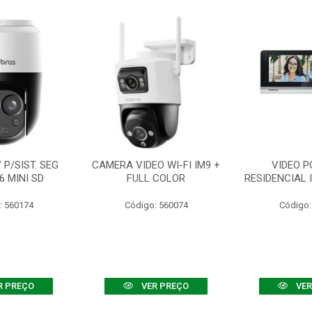
P/SIST. SEG
CAMERA VIDEO WI-FI IM9 +
VIDEO P
6 MINI SD
FULL COLOR
RESIDENCIAL 
: 560174
Código: 560074
Código:
R PREÇO
VER PREÇO
VER