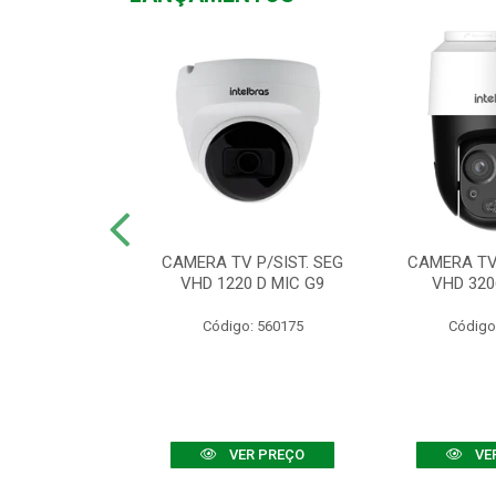
TV VHD 3520 D
CAMERA TV P/SIST. SEG
CAMERA TV 
 COLOR+
VHD 1220 D MIC G9
VHD 320
: 560108
Código: 560175
Código
R PREÇO
VER PREÇO
VE