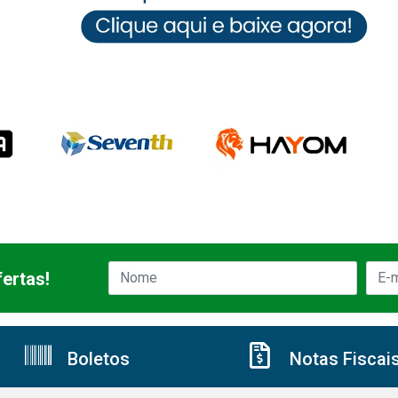
ertas!
Boletos
Notas Fiscai