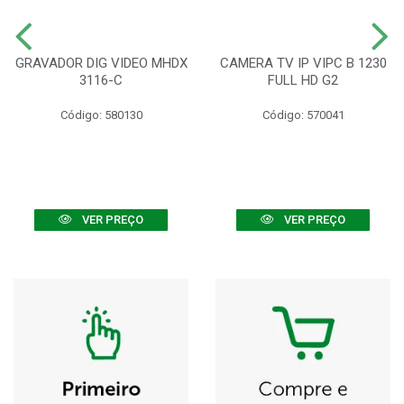
GRAVADOR DIG VIDEO MHDX
CAMERA TV IP VIPC B 1230
3116-C
FULL HD G2
Código: 580130
Código: 570041
VER PREÇO
VER PREÇO