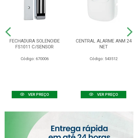
FECHADURA SOLENOIDE
CENTRAL ALARME ANM 24
FS1011 C/SENSOR
NET
Código: 670006
Código: 543512
VER PREÇO
VER PREÇO