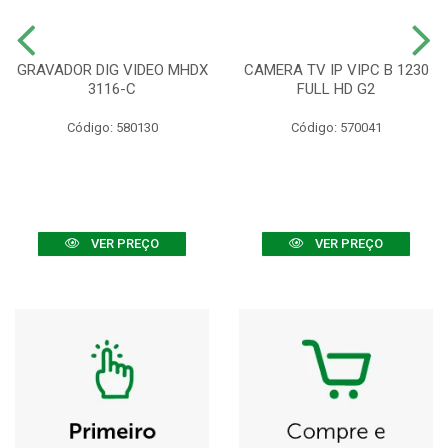
GRAVADOR DIG VIDEO MHDX
CAMERA TV IP VIPC B 1230
3116-C
FULL HD G2
Código: 580130
Código: 570041
VER PREÇO
VER PREÇO