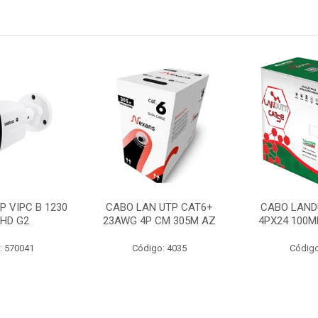
P VIPC B 1230
CABO LAN UTP CAT6+
CABO LAND
 HD G2
23AWG 4P CM 305M AZ
4PX24 100M
: 570041
Código: 4035
Código