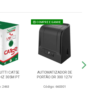
COMPRE E GANHE
UTTI CAT5E
AUTOMATIZADOR DE
CAMERA P/ S
HZ 305M PT
PORTÃO DR 300 127V
1220 BU
: 2463
Código: 660301
Código: