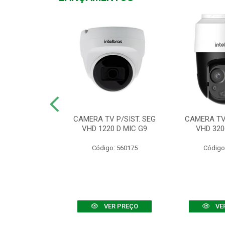
TV VHD 3520 D
CAMERA TV P/SIST. SEG
CAMERA TV 
 COLOR+
VHD 1220 D MIC G9
VHD 320
: 560108
Código: 560175
Código
R PREÇO
VER PREÇO
VE