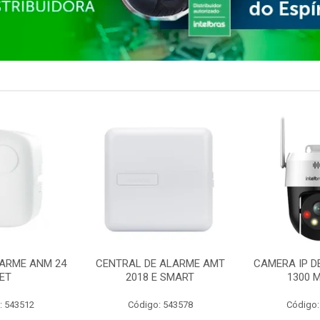
ARME ANM 24
CENTRAL DE ALARME AMT
CAMERA IP D
ET
2018 E SMART
1300 M
: 543512
Código: 543578
Código: