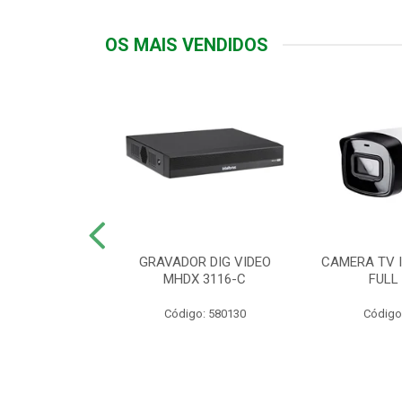
OS MAIS VENDIDOS
TTIV 600VA-
GRAVADOR DIG VIDEO
CAMERA TV I
20V
MHDX 3116-C
FULL
: 822200
Código: 580130
Código