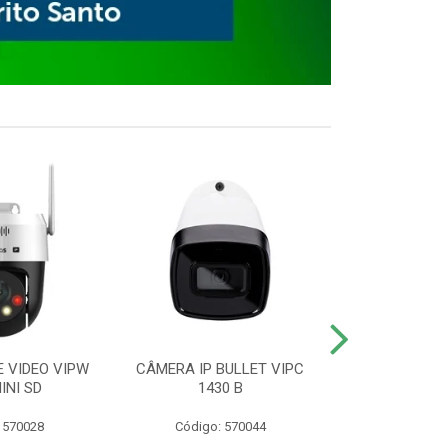
E VIDEO VIPW
CÂMERA IP BULLET VIPC
GRAVADOR 
INI SD
1430 B
MHDX 3
 570028
Código: 570044
Código: