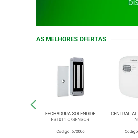
AS MELHORES OFERTAS
DOR ACESSO
FECHADURA SOLENOIDE
CENTRAL AL
 5531 MF EX
FS1011 C/SENSOR
N
: 900018
Código: 670006
Código