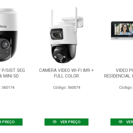
P/SIST. SEG
CAMERA VIDEO WI-FI IM9 +
VIDEO P
6 MINI SD
FULL COLOR
RESIDENCIAL 
: 560174
Código: 560074
Código:
R PREÇO
VER PREÇO
VER