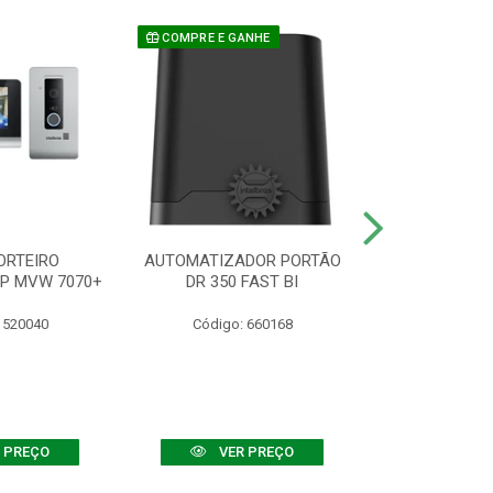
COMPRE E GANHE
ORTEIRO
AUTOMATIZADOR PORTÃO
SENSOR ATIVO
IP MVW 7070+
DR 350 FAST BI
 520040
Código: 660168
Código:
 PREÇO
VER PREÇO
VER