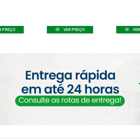
R PREÇO
VER PREÇO
VER