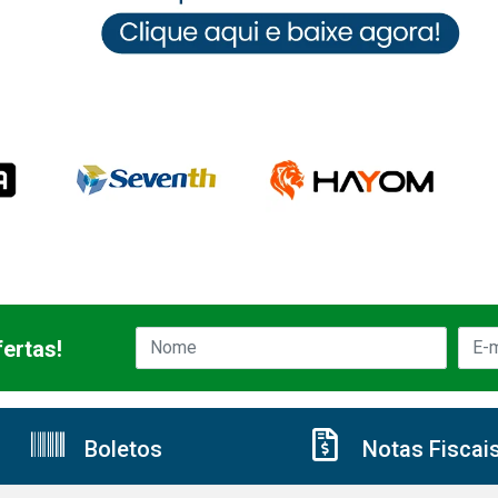
ertas!
Boletos
Notas Fiscai