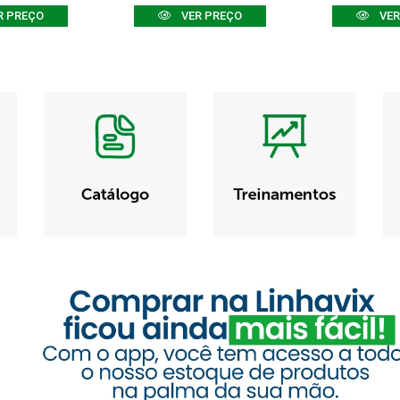
R PREÇO
VER PREÇO
VER