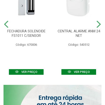
FECHADURA SOLENOIDE
CENTRAL ALARME ANM 24
FS1011 C/SENSOR
NET
Código: 670006
Código: 543512
VER PREÇO
VER PREÇO