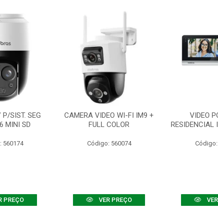
P/SIST. SEG
CAMERA VIDEO WI-FI IM9 +
VIDEO P
6 MINI SD
FULL COLOR
RESIDENCIAL 
: 560174
Código: 560074
Código:
R PREÇO
VER PREÇO
VER