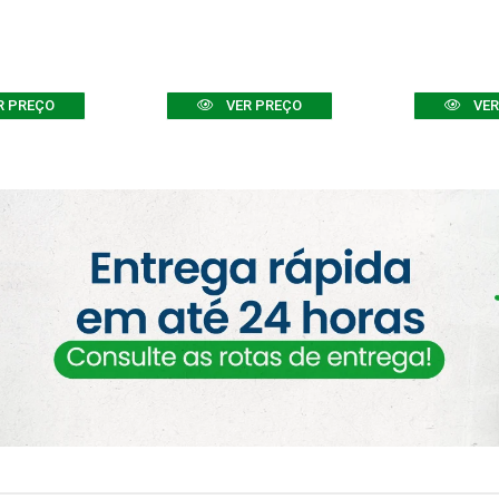
R PREÇO
VER PREÇO
VER