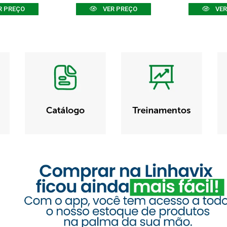
R PREÇO
VER PREÇO
VER