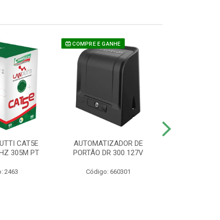
COMPRE E GANHE
UTTI CAT5E
AUTOMATIZADOR DE
CAMERA P/ S
HZ 305M PT
PORTÃO DR 300 127V
1220 BU
: 2463
Código: 660301
Código: