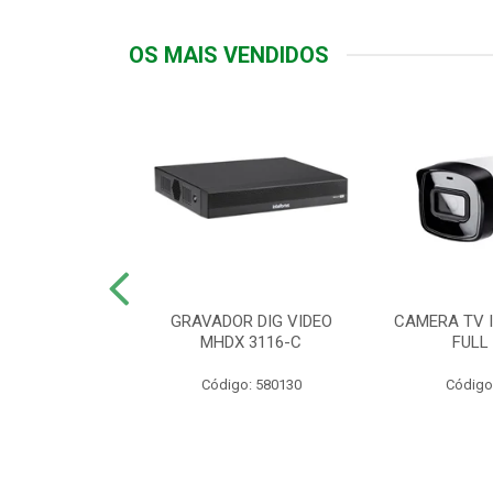
OS MAIS VENDIDOS
TTIV 600VA-
GRAVADOR DIG VIDEO
CAMERA TV I
20V
MHDX 3116-C
FULL
: 822200
Código: 580130
Código