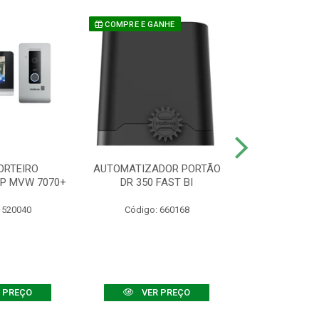
COMPRE E GANHE
ORTEIRO
AUTOMATIZADOR PORTÃO
SENSOR ATIVO
IP MVW 7070+
DR 350 FAST BI
 520040
Código: 660168
Código:
 PREÇO
VER PREÇO
VER