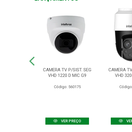
TV VHD 3520 D
CAMERA TV P/SIST. SEG
CAMERA TV 
 COLOR+
VHD 1220 D MIC G9
VHD 320
: 560108
Código: 560175
Código
R PREÇO
VER PREÇO
VE