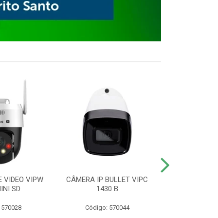
E VIDEO VIPW
CÂMERA IP BULLET VIPC
GRAVADOR 
INI SD
1430 B
MHDX 3
 570028
Código: 570044
Código: