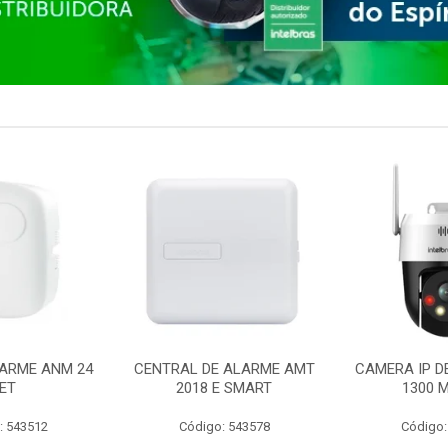
ARME ANM 24
CENTRAL DE ALARME AMT
CAMERA IP D
ET
2018 E SMART
1300 M
: 543512
Código: 543578
Código: