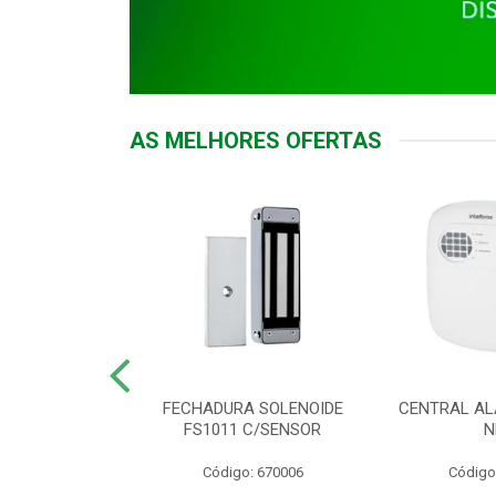
AS MELHORES OFERTAS
DOR ACESSO
FECHADURA SOLENOIDE
CENTRAL AL
 5531 MF EX
FS1011 C/SENSOR
N
: 900018
Código: 670006
Código