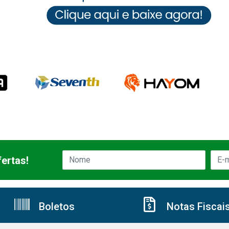
ertas!
Boletos
Notas Fiscai