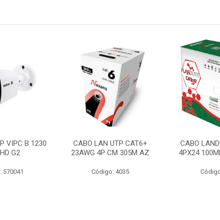
P VIPC B 1230
CABO LAN UTP CAT6+
CABO LAND
 HD G2
23AWG 4P CM 305M AZ
4PX24 100M
: 570041
Código: 4035
Código