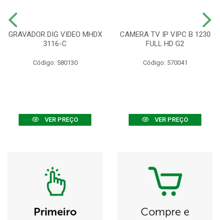
GRAVADOR DIG VIDEO MHDX
CAMERA TV IP VIPC B 1230
3116-C
FULL HD G2
Código: 580130
Código: 570041
VER PREÇO
VER PREÇO