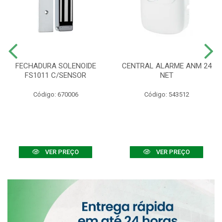
FECHADURA SOLENOIDE
CENTRAL ALARME ANM 24
FS1011 C/SENSOR
NET
Código: 670006
Código: 543512
VER PREÇO
VER PREÇO