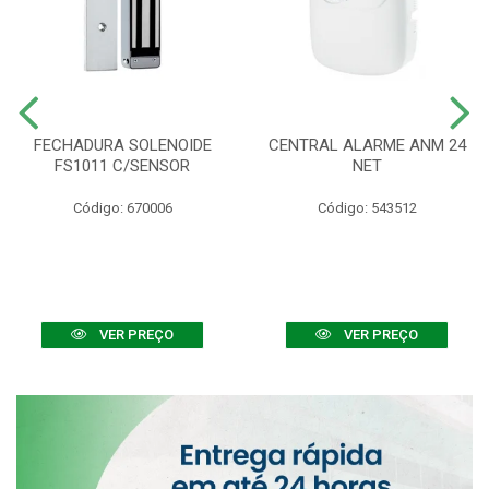
FECHADURA SOLENOIDE
CENTRAL ALARME ANM 24
FS1011 C/SENSOR
NET
Código: 670006
Código: 543512
VER PREÇO
VER PREÇO