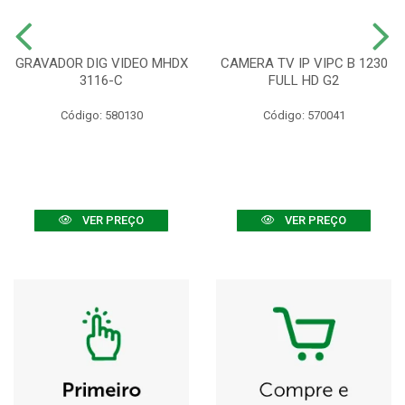
GRAVADOR DIG VIDEO MHDX
CAMERA TV IP VIPC B 1230
3116-C
FULL HD G2
Código: 580130
Código: 570041
VER PREÇO
VER PREÇO