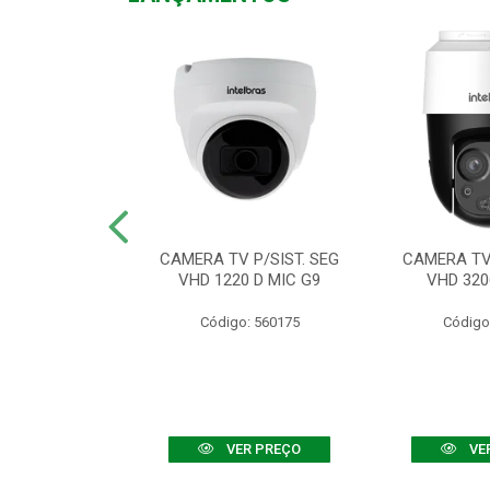
TV VHD 3520 D
CAMERA TV P/SIST. SEG
CAMERA TV 
 COLOR+
VHD 1220 D MIC G9
VHD 320
: 560108
Código: 560175
Código
R PREÇO
VER PREÇO
VE