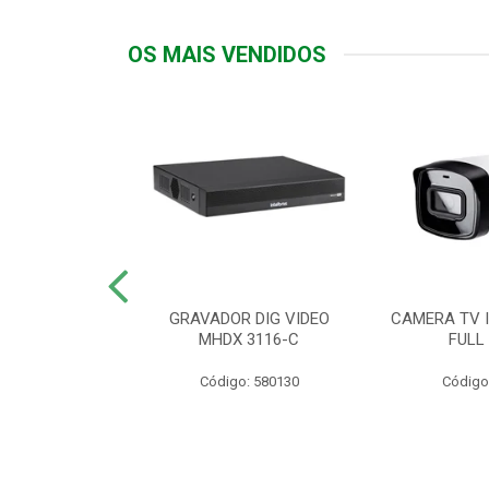
OS MAIS VENDIDOS
TTIV 600VA-
GRAVADOR DIG VIDEO
CAMERA TV I
20V
MHDX 3116-C
FULL
: 822200
Código: 580130
Código