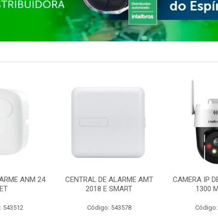
ARME ANM 24
CENTRAL DE ALARME AMT
CAMERA IP D
ET
2018 E SMART
1300 M
: 543512
Código: 543578
Código: