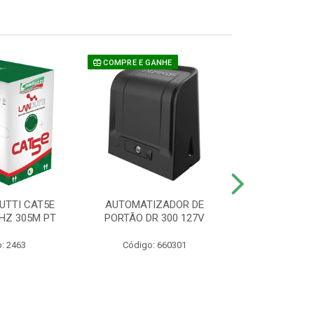
COMPRE E GANHE
UTTI CAT5E
AUTOMATIZADOR DE
CAMERA P/ S
HZ 305M PT
PORTÃO DR 300 127V
1220 BU
: 2463
Código: 660301
Código: