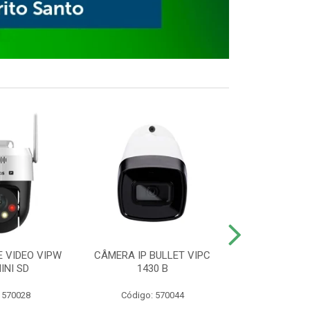
E VIDEO VIPW
CÂMERA IP BULLET VIPC
GRAVADOR 
INI SD
1430 B
MHDX 3
 570028
Código: 570044
Código: