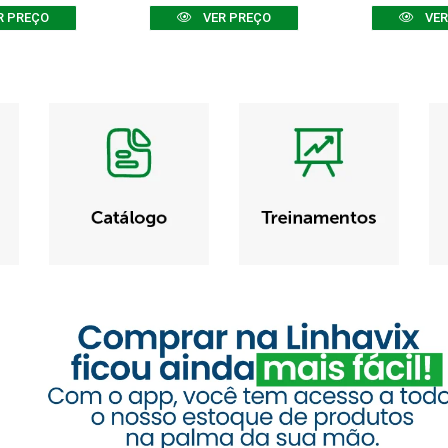
R PREÇO
VER PREÇO
VER