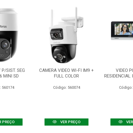
P/SIST. SEG
CAMERA VIDEO WI-FI IM9 +
VIDEO P
6 MINI SD
FULL COLOR
RESIDENCIAL 
: 560174
Código: 560074
Código:
R PREÇO
VER PREÇO
VER