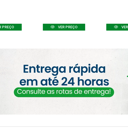
R PREÇO
VER PREÇO
VER