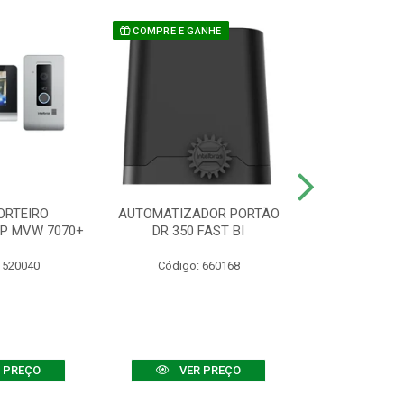
COMPRE E GANHE
ORTEIRO
AUTOMATIZADOR PORTÃO
SENSOR ATIVO
IP MVW 7070+
DR 350 FAST BI
 520040
Código: 660168
Código:
 PREÇO
VER PREÇO
VER