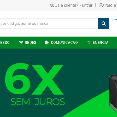
|
Já é cliente? - Entrar
Não é 
CESSO
REDES
COMUNICACAO
ENERGIA