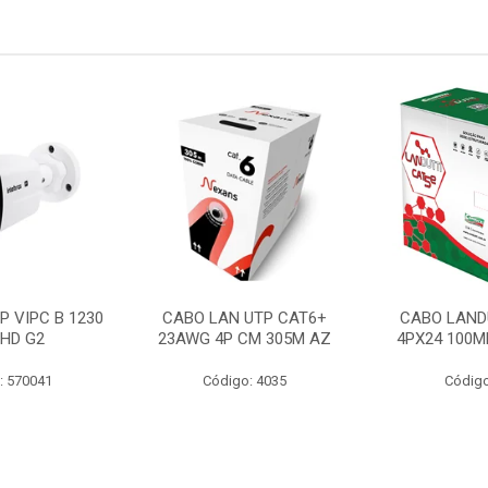
P VIPC B 1230
CABO LAN UTP CAT6+
CABO LAND
 HD G2
23AWG 4P CM 305M AZ
4PX24 100M
: 570041
Código: 4035
Código