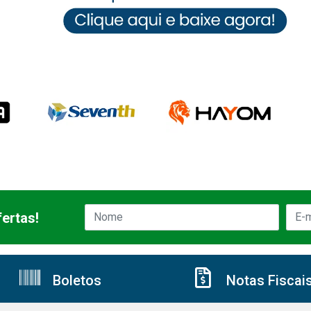
ertas!
Boletos
Notas Fiscai