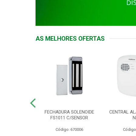
AS MELHORES OFERTAS
DOR ACESSO
FECHADURA SOLENOIDE
CENTRAL AL
 5531 MF EX
FS1011 C/SENSOR
N
: 900018
Código: 670006
Código