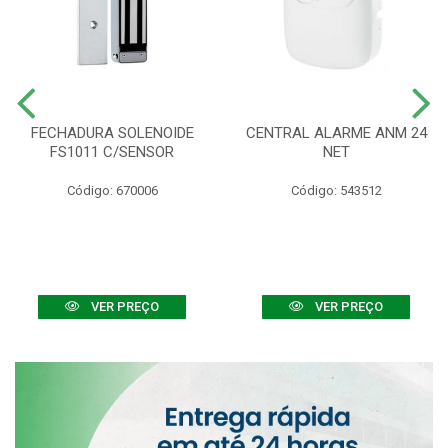
FECHADURA SOLENOIDE
CENTRAL ALARME ANM 24
FS1011 C/SENSOR
NET
Código: 670006
Código: 543512
VER PREÇO
VER PREÇO