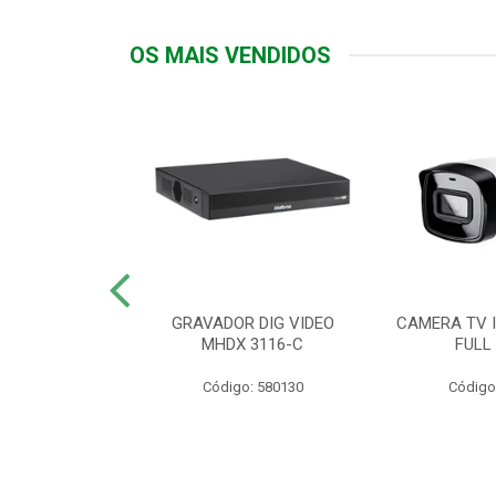
OS MAIS VENDIDOS
TTIV 600VA-
GRAVADOR DIG VIDEO
CAMERA TV I
20V
MHDX 3116-C
FULL
: 822200
Código: 580130
Código