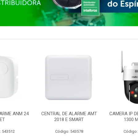
ARME ANM 24
CENTRAL DE ALARME AMT
CAMERA IP D
ET
2018 E SMART
1300 M
: 543512
Código: 543578
Código: