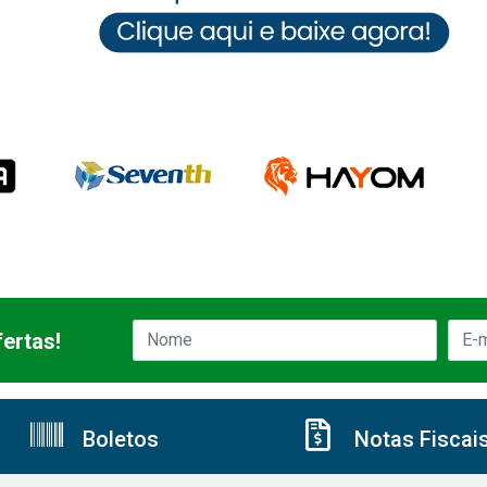
ertas!
Boletos
Notas Fiscai