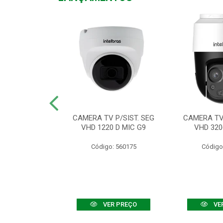
TV VHD 3520 D
CAMERA TV P/SIST. SEG
CAMERA TV 
 COLOR+
VHD 1220 D MIC G9
VHD 320
: 560108
Código: 560175
Código
R PREÇO
VER PREÇO
VE