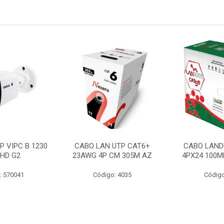
P VIPC B 1230
CABO LAN UTP CAT6+
CABO LAND
 HD G2
23AWG 4P CM 305M AZ
4PX24 100M
: 570041
Código: 4035
Código