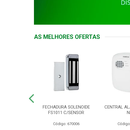
AS MELHORES OFERTAS
DOR ACESSO
FECHADURA SOLENOIDE
CENTRAL AL
 5531 MF EX
FS1011 C/SENSOR
N
: 900018
Código: 670006
Código