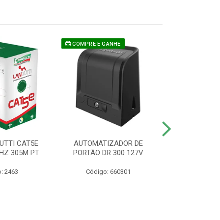
COMPRE E GANHE
UTTI CAT5E
AUTOMATIZADOR DE
CAMERA P/ S
HZ 305M PT
PORTÃO DR 300 127V
1220 BU
: 2463
Código: 660301
Código: