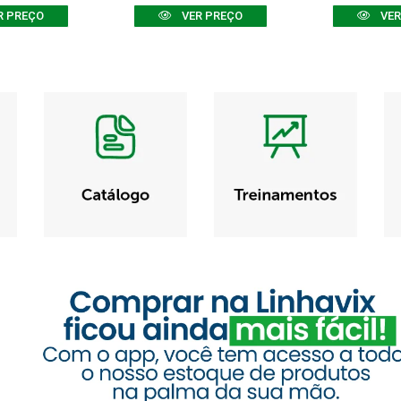
R PREÇO
VER PREÇO
VER