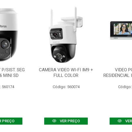
P/SIST. SEG
CAMERA VIDEO WI-FI IM9 +
VIDEO P
6 MINI SD
FULL COLOR
RESIDENCIAL 
: 560174
Código: 560074
Código:
R PREÇO
VER PREÇO
VER