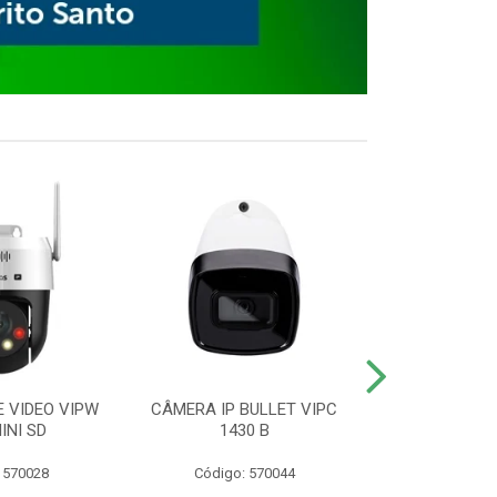
E VIDEO VIPW
CÂMERA IP BULLET VIPC
GRAVADOR 
INI SD
1430 B
MHDX 3
 570028
Código: 570044
Código: