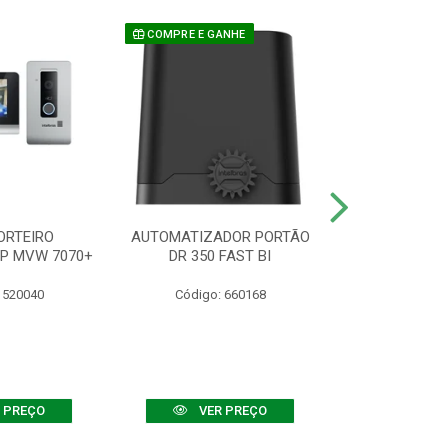
COMPRE E GANHE
ORTEIRO
AUTOMATIZADOR PORTÃO
SENSOR ATIVO
IP MVW 7070+
DR 350 FAST BI
 520040
Código: 660168
Código:
 PREÇO
VER PREÇO
VER