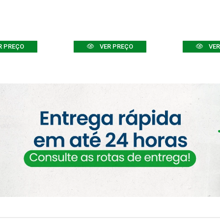
R PREÇO
VER PREÇO
VER