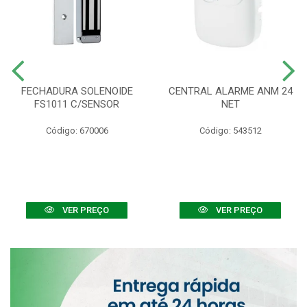
FECHADURA SOLENOIDE
CENTRAL ALARME ANM 24
FS1011 C/SENSOR
NET
Código: 670006
Código: 543512
VER PREÇO
VER PREÇO