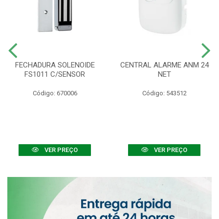
FECHADURA SOLENOIDE
CENTRAL ALARME ANM 24
FS1011 C/SENSOR
NET
Código: 670006
Código: 543512
VER PREÇO
VER PREÇO