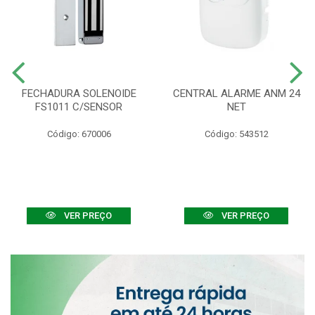
FECHADURA SOLENOIDE
CENTRAL ALARME ANM 24
FS1011 C/SENSOR
NET
Código: 670006
Código: 543512
VER PREÇO
VER PREÇO